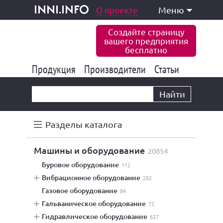
одукция и услуги
О проекте
Меню
inni.info
Создайте страницу
вашего предприятия
бесплатно
Продукция
Производители
177 822
Статьи
6 765
10 533
Найти
Разделы каталога
машины и оборудование
20854
буровое оборудование
112
вибрационное оборудование
282
газовое оборудование
84
гальваническое оборудование
72
гидравлическое оборудование
627