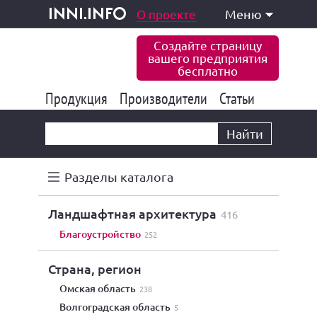
одукция и услуги
О проекте
Меню
inni.info
Создайте страницу
вашего предприятия
бесплатно
Продукция
Производители
177 853
Статьи
6 780
10 537
Найти
Разделы каталога
ландшафтная архитектура
416
благоустройство
252
Страна, регион
Омская область
238
Волгоградская область
5