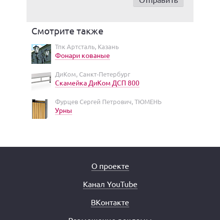
Смотрите также
Тпк Артсталь, Казань
Фонари кованые
ДиКом, Санкт-Петербург
Скамейка ДиКом ДСП 800
Фурцев Сергей Петрович, ТЮМЕНЬ
Урны
О проекте
Канал YouTube
ВКонтакте