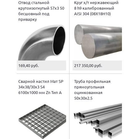
Отвод стальной
Круг х/т нержавеющий
крутоизогнутый 57х3 50
8 h9 калиброванный
бесшовный под
AISI 304 (08X18H10)
приварку
169,40 руб.
217 350,00 руб.
Сварной настил Мат SP
Труба профильная
34х38/30х3 S4
прямоугольная
6100х1000 мм Zn Тип А
оцинкованная
50х30х2.5