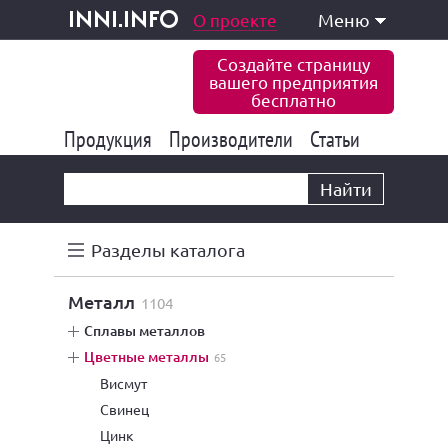
одукция и услуги
О проекте
Меню
inni.info
Создайте страницу
вашего предприятия
бесплатно
Продукция
Производители
177 847
Статьи
6 777
10 533
Найти
Разделы каталога
металл
1104
сплавы металлов
цветные металлы
65
висмут
свинец
цинк