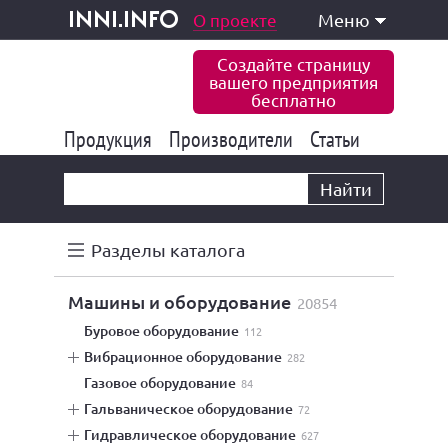
одукция и услуги
О проекте
Меню
inni.info
Создайте страницу
вашего предприятия
бесплатно
Продукция
Производители
177 834
Статьи
6 771
10 533
Найти
Разделы каталога
машины и оборудование
20854
буровое оборудование
112
вибрационное оборудование
282
газовое оборудование
84
гальваническое оборудование
72
гидравлическое оборудование
627