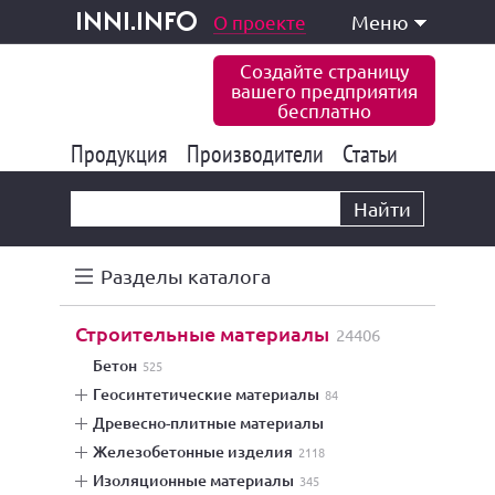
одукция и услуги
О проекте
Меню
inni.info
Создайте страницу
вашего предприятия
бесплатно
Продукция
Производители
177 847
Статьи
6 777
10 533
Найти
Разделы каталога
строительные материалы
24406
бетон
525
геосинтетические материалы
84
древесно-плитные материалы
железобетонные изделия
2118
изоляционные материалы
345