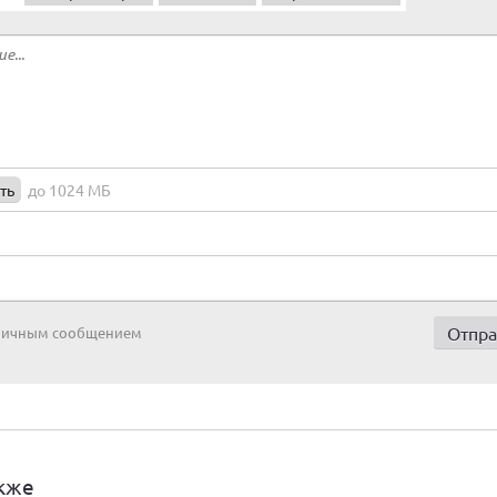
ть
до 1024 МБ
 личным сообщением
кже