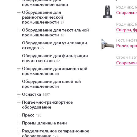
промышленной пайки
Родмикс,
оборудование для
Спиральны
резинотехнической
промышленности
27
Родмикс,
Сверла, ф
оборудование для текстильной
промышленности
10
Гост, Нефт
оборудование для утилизации
Ролик про
отходов
65
оборудование для фильтрации
Строй Пар
и очистки газов
62
Современ
оборудование для химической
промышленности
оборудование для швейной
промышленности
оснастка
1897
подъемно-транспортное
оборудование
пресс
128
промышленные печи
разделительное сепарационное
оборудование
172