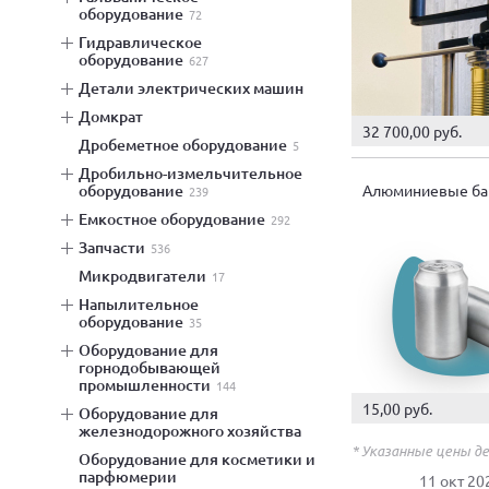
оборудование
72
гидравлическое
оборудование
627
детали электрических машин
домкрат
32 700,00 руб.
дробеметное оборудование
5
дробильно-измельчительное
Алюминиевые ба
оборудование
239
емкостное оборудование
292
запчасти
536
микродвигатели
17
напылительное
оборудование
35
оборудование для
горнодобывающей
промышленности
144
15,00 руб.
оборудование для
железнодорожного хозяйства
* Указанные цены д
оборудование для косметики и
парфюмерии
11 окт 20