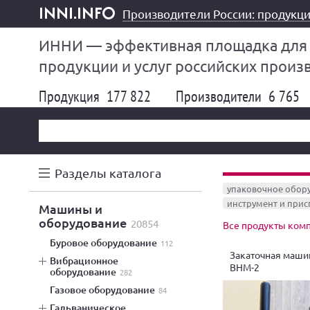
Производители России: продукци
inni.info
ИННИ — эффективная площадка для
продукции и услуг российских произ
Продукция
177 822
Производители
6 765
Разделы каталога
упаковочное обор
инструмент и при
машины и
оборудование
20854
Все продукты ком
буровое оборудование
112
Закаточная маши
вибрационное
ВНМ-2
оборудование
282
газовое оборудование
84
гальваническое