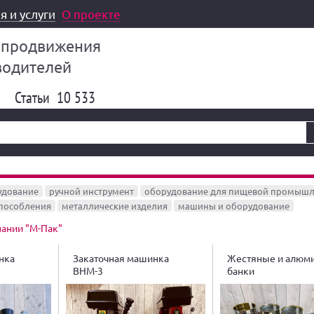
я и услуги
О проекте
 продвижения
водителей
Статьи
10 533
удование
ручной инструмент
оборудование для пищевой промышл
способления
металлические изделия
машины и оборудование
пании "М-Пак"
нка
Закаточная машинка
Жестяные и алюм
ВНМ-3
банки