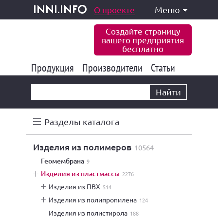
одукция и услуги
О проекте
Меню
inni.info
Создайте страницу
вашего предприятия
бесплатно
Продукция
Производители
177 849
Статьи
6 778
10 535
Найти
Разделы каталога
изделия из полимеров
10564
геомембрана
9
изделия из пластмассы
2276
изделия из ПВХ
514
изделия из полипропилена
124
изделия из полистирола
188