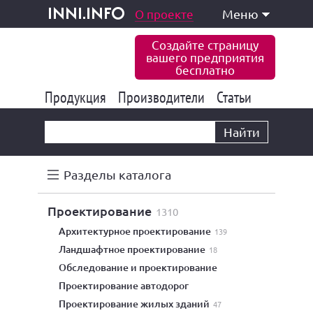
одукция и услуги
О проекте
Меню
inni.info
Создайте страницу
вашего предприятия
бесплатно
Продукция
Производители
177 843
Статьи
6 775
10 533
Найти
Разделы каталога
проектирование
1310
архитектурное проектирование
139
ландшафтное проектирование
18
Обследование и проектирование
проектирование автодорог
проектирование жилых зданий
47