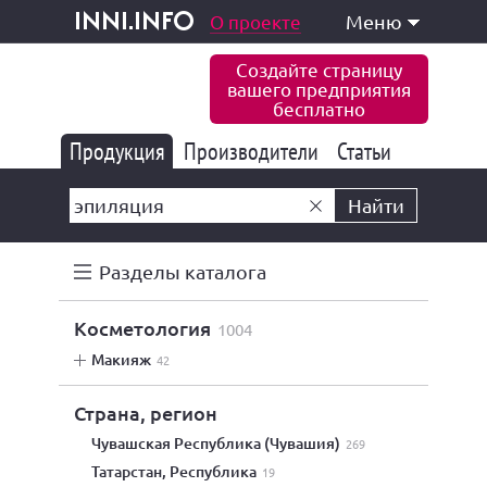
одукция и услуги
О проекте
Меню
inni.info
Создайте страницу
вашего предприятия
бесплатно
Продукция
Производители
177 847
Статьи
6 777
10 533
Найти
Разделы каталога
косметология
1004
макияж
42
Страна, регион
Чувашская Республика (Чувашия)
269
Татарстан, Республика
19