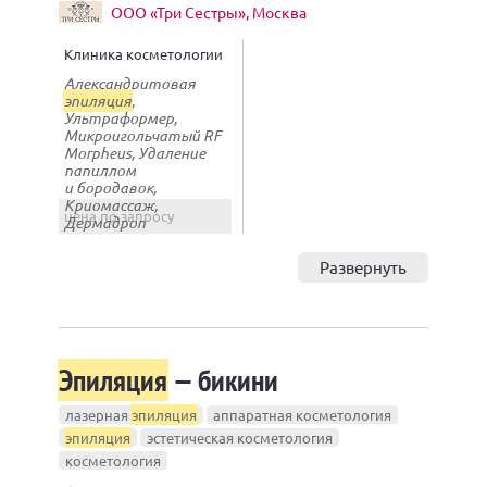
ООО «Три Сестры», Москва
Клиника косметологии
Александритовая
эпиляция
,
Ультраформер,
Микроигольчатый RF
Morpheus, Удаление
папиллом
и бородавок,
Криомассаж,
цена по запросу
Дермадроп
Развернуть
Эпиляция
— бикини
лазерная
эпиляция
аппаратная косметология
эпиляция
эстетическая косметология
косметология