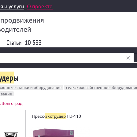
я и услуги
О проекте
 продвижения
водителей
Статьи
10 533
удер
ы
зионные станки и оборудование
сельскохозяйственное оборудовани
ование
, Волгоград
Пресс-
экструдер
ПЭ-110