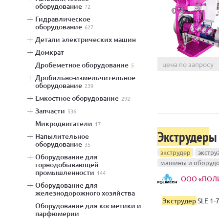
оборудование
72
гидравлическое
оборудование
627
детали электрических машин
домкрат
цена по запросу
дробеметное оборудование
5
дробильно-измельчительное
оборудование
239
емкостное оборудование
292
запчасти
536
микродвигатели
17
Экструдер
ы
напылительное
оборудование
35
экструдер
экстру
оборудование для
машины и оборуд
горнодобывающей
промышленности
144
ООО «ПОЛИ
оборудование для
железнодорожного хозяйства
Экструдер
SLE 1-
оборудование для косметики и
парфюмерии