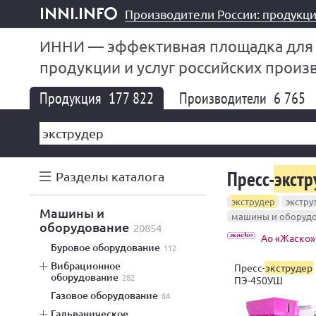
Производители России: продукци
inni.info
ИННИ — эффективная площадка для
продукции и услуг российских произ
Продукция
177 822
Производители
6 765
Пресс-
экстр
Разделы каталога
экструдер
экстру
машины и
машины и оборуд
оборудование
20854
Ао «Жаско»
буровое оборудование
112
вибрационное
Пресс-
экструдер
оборудование
282
ПЭ-450УШ
газовое оборудование
84
гальваническое