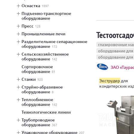
оснастка
1897
подъемно-транспортное
оборудование
пресс
128
Тестоотсад
промышленные печи
разделительное сепарационное
глазировочные м
оборудование
172
оборудование для
сельскохозяйственное
оборудование дл
оборудование
142
сортировочное
ЗАО «Таура
оборудование
81
станки
920
Экструдер
для
кондитерских из
струйно-абразивное
оборудование
8
теплообменное
оборудование
142
технологические линии
трубопроводное
оборудование
367
упаковочное оборудование
207