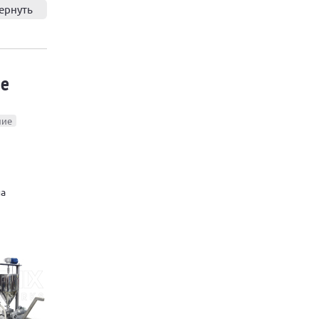
ернуть
ие
ние
на