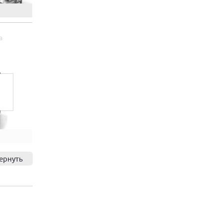
а
ернуть