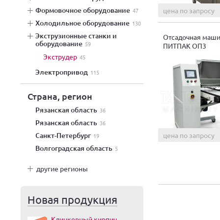
формовочное оборудование
цена по запросу
47
холодильное оборудование
130
экструзионные станки и
Отсадочная маш
оборудование
59
ПИТПАК ОП3
экструдер
45
электропривод
115
Страна, регион
Рязанская область
36
Рязанская область
36
цена по запросу
Санкт-Петербург
19
Волгоградская область
5
другие регионы
Новая продукция
Клинкерный кирпич