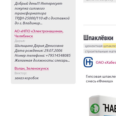
Добрый день!!! Интересует
покупка силового
трансформатора
ТРДН-25000/110 кВ с доставкой
до г. Владимир...
АО «НПО «Электромашина»,
Шпаклёвки
Челябинск
Дарья:
Шильцына Дарья Денисовна
цементная
шпакле
Дата рождения: 29.07.2006
строительные мат
Номер телефона: +79514548085
Желаемая должность: слесарь...
ОАО «Хабез
Вэлан, Зеленокумск
Виктор:
Гипсовая шпакле
заказ коробок
смесь «Финиш»