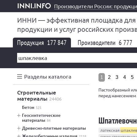
Производители России: продукци
inni.info
ИННИ — эффективная площадка для
продукции и услуг российских произ
Продукция
177 847
Производители
6 777
Разделы каталога
1
2
3
4
5
Пастообразный ил
строительные
перед нанесением 
материалы
24406
на 3 типа — цемен
бетон
525
геосинтетические
Шпатлевочн
материалы
84
древесно-плитные материалы
латексная
шпаклев
железобетонные изделия
2118
сухие строительны