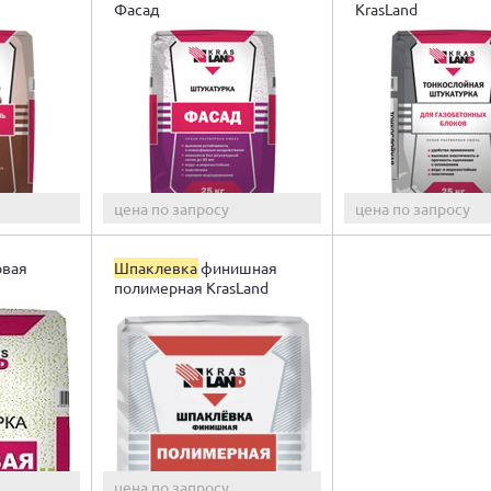
Фасад
KrasLand
цена по запросу
цена по запросу
овая
Шпаклевка
финишная
полимерная KrasLand
цена по запросу