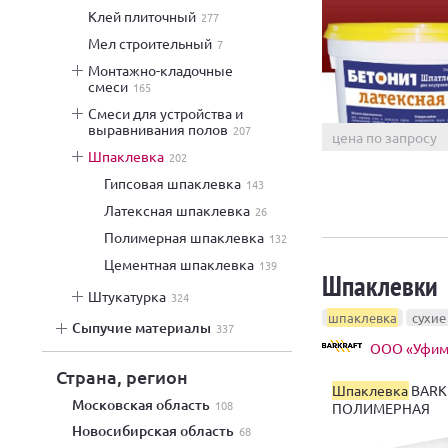
клей плиточный
277
мел строительный
7
монтажно-кладочные
смеси
165
смеси для устройства и
выравнивания полов
207
цена по запросу
шпаклевка
202
гипсовая шпаклевка
143
латексная шпаклевка
26
полимерная шпаклевка
132
цементная шпаклевка
139
Шпаклевки
штукатурка
324
шпаклевка
сухие
сыпучие материалы
337
ООО «Уфимс
Страна, регион
Шпаклевка
BARK
Московская область
108
ПОЛИМЕРНАЯ
Новосибирская область
68