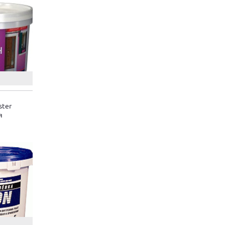
ster
я