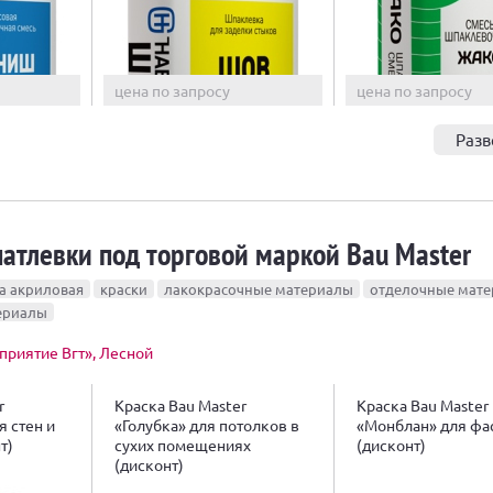
цена по запросу
цена по запросу
Разв
атлевки под торговой маркой Bau Master
а акриловая
краски
лакокрасочные материалы
отделочные мат
ериалы
риятие Вгт», Лесной
r
Краска Bau Master
Краска Bau Master
 стен и
«Голубка» для потолков в
«Монблан» для фа
т)
сухих помещениях
(дисконт)
(дисконт)