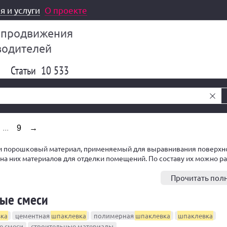
я и услуги
О проекте
 продвижения
водителей
Статьи
10 533
...
9
→
и порошковый материал, применяемый для выравнивания поверхн
на них материалов для отделки помещений. По составу их можно р
тные, гипсовые и полимерные шпатлевки.
Прочитать пол
ые смеси
ка
цементная
шпаклевка
полимерная
шпаклевка
шпаклевка
е смеси
строительные материалы