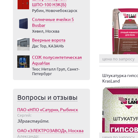
ШПО-100 НЗК(Б)
Рубин, Новочебоксарск
Солнечные ячейки 5
Busbar
Хевел, Москва
Веерные ворота
Дас Тор, КАЗАНЬ
СОЖ полусинтетическая
цена по запросу
AquaMax
Теос Металл Груп, Санкт-
Петербург
Штукатурка гипс
KrasLand
Вопросы и отзывы
ПАО «НПО «Сатурн», Рыбинск
Сергей:
Здравствуйте.
ОАО «ЭЛЕКТРОЗАВОД», Москва
Александр:
цена по запросу