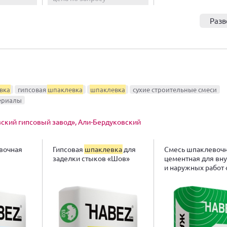
Разв
вка
гипсовая
шпаклевка
шпаклевка
сухие строительные смеси
ериалы
ский гипсовый завод», Али-Бердуковский
вочная
Гипсовая
шпаклевка
для
Смесь шпаклевоч
заделки стыков «Шов»
цементная для вн
и наружных работ