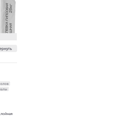
ернуть
полов
иалы
слойная