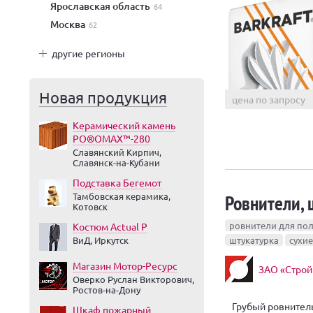
Ярославская область
64
Москва
62
другие регионы
Новая продукция
цена по запросу
Керамический камень
PO®OMAX™-280
Славянский Кирпич,
Славянск-на-Кубани
Подставка Бегемот
Ровнители, 
Тамбовская керамика,
Котовск
ровнители для по
Костюм Actual Р
ВиД, Иркутск
штукатурка
сухи
Магазин Мотор-Ресурс
ЗАО «Строй
Оверко Руслан Викторович,
Ростов-на-Дону
Грубый ровнител
Шкаф пожарный