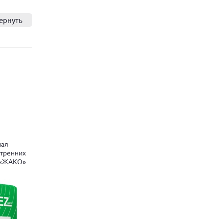
ернуть
ная
утренних
 «ЖАКО»