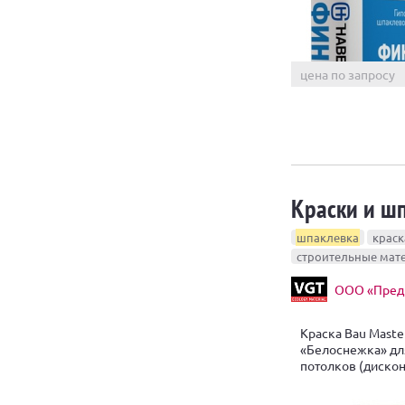
цена по запросу
Краски и шп
шпаклевка
краск
строительные мат
ООО «Предп
Краска Bau Maste
«Белоснежка» для
потолков (дискон