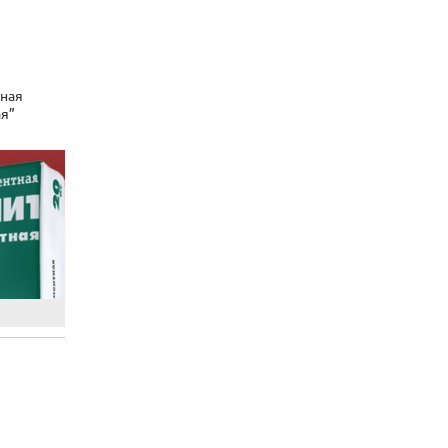
ная
ая”