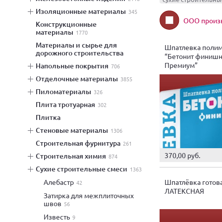
изоляционные материалы
345
ООО произв
конструкционные
материалы
1770
материалы и сырье для
Шпатлевка поли
дорожного строительства
“Бетонит финиш
Премиум”
напольные покрытия
706
отделочные материалы
3855
пиломатериалы
326
плита тротуарная
302
плитка
стеновые материалы
1306
строительная фурнитура
261
370,00 руб.
строительная химия
874
сухие строительные смеси
1363
Шпатлёвка готов
алебастр
42
ЛАТЕКСНАЯ
затирка для межплиточных
швов
56
известь
9