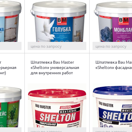
цена по запросу
цена по запросу
r
Шпатлевка Bau Master
Шпатлевка Bau Ma
ерьерная
«Shelton» универсальная
«Shelton» фасадна
нт)
для внутренних работ
цена по запросу
цена по запросу