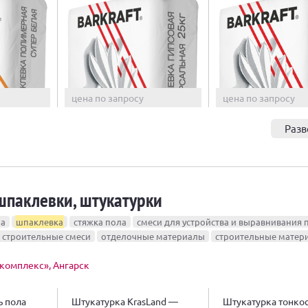
цена по запросу
цена по запросу
Разв
шпаклевки, штукатурки
ла
шпаклевка
стяжка пола
смеси для устройства и выравнивания 
е строительные смеси
отделочные материалы
строительные матер
комплекс», Ангарск
ь пола
Штукатурка KrasLand —
Штукатурка тонко