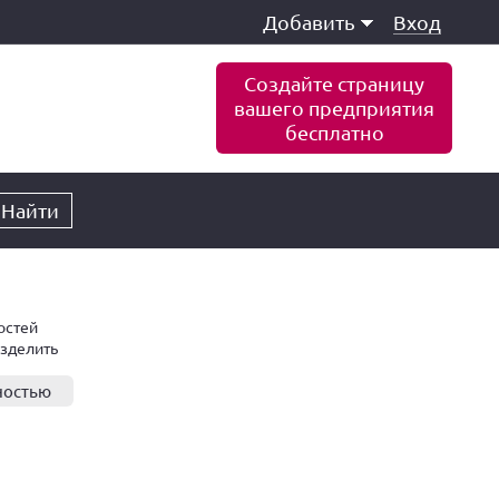
Добавить
Вход
Создайте страницу
вашего предприятия
бесплатно
Найти
остей
азделить
ностью