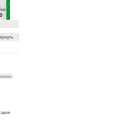
ернуть
ериалы
садов