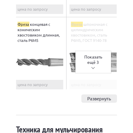
цена по запросу
цена по запросу
Фреза
концевая с
Фреза
шпоночная с
коническим
цилиндрическим
хвостовиком длинная,
хвостовиком, сталь
сталь Р6М5
Р6М5, ГОСТ 9140-78
Показать
ещё 3
цена по запросу
цена по запросу
Развернуть
Техника для мульчирования