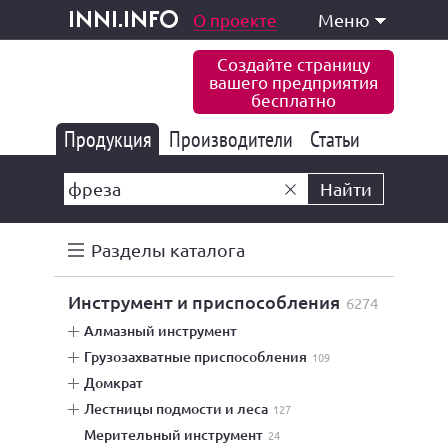
одукция и услуги
О проекте
Меню
inni.info
Создайте страницу
вашего предприятия
бесплатно
Продукция
Производители
177 832
Статьи
6 770
10 533
Найти
Разделы каталога
инструмент и приспособления
6274
алмазный инструмент
грузозахватные приспособления
109
домкрат
лестницы подмости и леса
127
мерительный инструмент
24