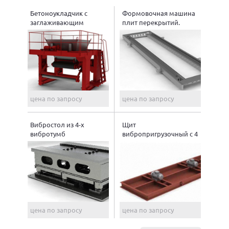
Бетоноукладчик с
Формовочная машина
заглаживающим
плит перекрытий.
устройством
цена по запросу
цена по запросу
Вибростол из 4-х
Щит
вибротумб
вибропригрузочный с 4
вибраторами
цена по запросу
цена по запросу