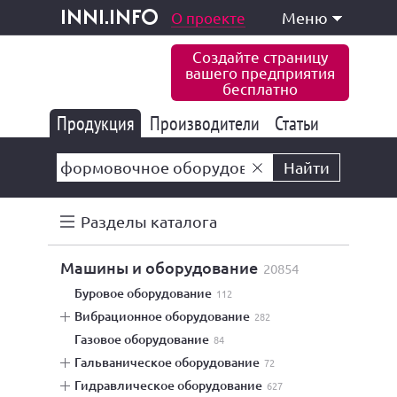
одукция и услуги
О проекте
Меню
inni.info
Создайте страницу
вашего предприятия
бесплатно
Продукция
Производители
177 822
Статьи
6 765
10 533
Найти
Разделы каталога
машины и оборудование
20854
буровое оборудование
112
вибрационное оборудование
282
газовое оборудование
84
гальваническое оборудование
72
гидравлическое оборудование
627