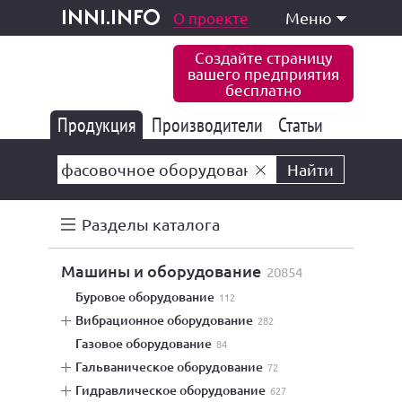
одукция и услуги
О проекте
Меню
inni.info
Создайте страницу
вашего предприятия
бесплатно
Продукция
Производители
177 847
Статьи
6 777
10 533
Найти
Разделы каталога
машины и оборудование
20854
буровое оборудование
112
вибрационное оборудование
282
газовое оборудование
84
гальваническое оборудование
72
гидравлическое оборудование
627