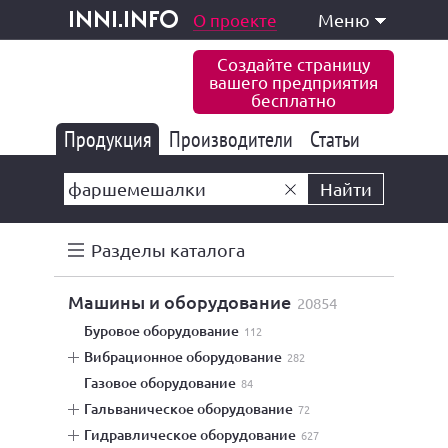
одукция и услуги
О проекте
Меню
inni.info
Создайте страницу
вашего предприятия
бесплатно
Продукция
Производители
177 847
Статьи
6 777
10 533
Найти
Разделы каталога
машины и оборудование
20854
буровое оборудование
112
вибрационное оборудование
282
газовое оборудование
84
гальваническое оборудование
72
гидравлическое оборудование
627