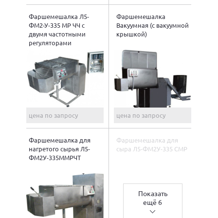
Фаршемешалка Л5-
Фаршемешалка
ФМ2-У-335 МР ЧЧ с
Вакуумная (с вакуумной
двумя частотными
крышкой)
регуляторами
цена по запросу
цена по запросу
Фаршемешалка для
Фаршемешалка для
нагретого сырья Л5-
сыра Л5-ФМ2У-335 СМР
ФМ2У-335ММРЧТ
Показать
ещё 6