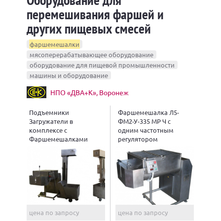
перемешивания фаршей и
других пищевых смесей
фаршемешалки
мясоперерабатывающее оборудование
оборудование для пищевой промышленности
машины и оборудование
НПО «ДВА+К», Воронеж
Подъемники
Фаршемешалка Л5-
Загружатели в
ФМ2-У-335 МР Ч с
комплексе с
одним частотным
Фаршемешалками
регулятором
цена по запросу
цена по запросу