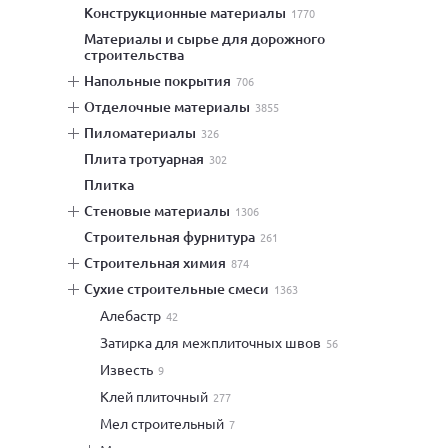
конструкционные материалы
1770
материалы и сырье для дорожного
строительства
напольные покрытия
706
отделочные материалы
3855
пиломатериалы
326
плита тротуарная
302
плитка
стеновые материалы
1306
строительная фурнитура
261
строительная химия
874
сухие строительные смеси
1363
алебастр
42
затирка для межплиточных швов
56
известь
9
клей плиточный
277
мел строительный
7