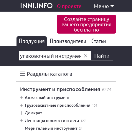
одукция и услуги
О проекте
Меню
inni.info
Создайте страницу
вашего предприятия
бесплатно
Продукция
Производители
177 843
Статьи
6 775
10 533
Найти
Разделы каталога
инструмент и приспособления
6274
алмазный инструмент
грузозахватные приспособления
109
домкрат
лестницы подмости и леса
127
мерительный инструмент
24