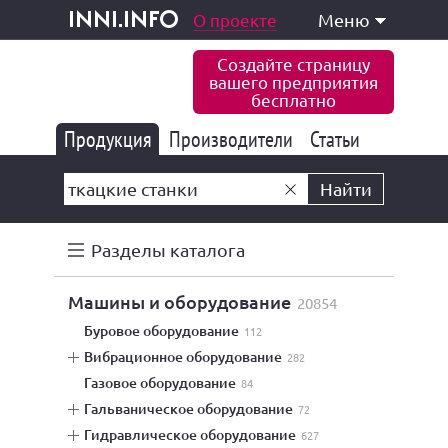
одукция и услуги
О проекте
Меню
inni.info
Создайте страницу
вашего предприятия
бесплатно
Продукция
Производители
177 834
Статьи
6 771
10 533
Найти
Разделы каталога
машины и оборудование
20854
буровое оборудование
112
вибрационное оборудование
282
газовое оборудование
84
гальваническое оборудование
72
гидравлическое оборудование
627