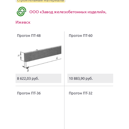
Первая — конструкционные строительные
материалы: кирпич, бетон, цемент, лесоматериалы
ООО «Завод железобетонных изделий»,
и др.
Вторая — строительные материалы специального
Ижевск
назначения: гидроизоляционные,
теплоизоляционные, акустические, отделочные и
Прогон ПТ-48
Прогон ПТ-60
др.
8 622,03 руб.
10 883,90 руб.
Прогон ПТ-36
Прогон ПТ-32