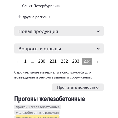
Санкт-Петербург
1708
другие регионы
Новая продукция
Вопросы и отзывы
←
1
...
230
231
232
233
234
→
Строительные материалы используются для
возведения и ремонта зданий и сооружений.
Основные и старейшие строительные материалы
— древесина, камень, кирпич. Благодаря
Прочитать полностью
промышленной революции появились новые
Прогоны железобетонные
строительные материалы — бетон, сталь, стекло и
пластмасса.
прогоны железобетонные
Строительные материалы по применению
железобетонные изделия
разделяются на две основные категории.
строительные материалы