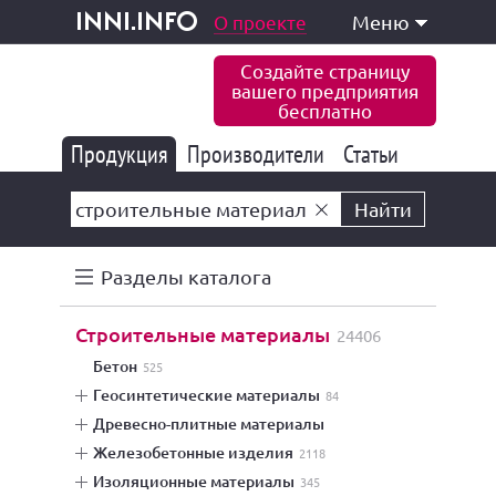
одукция и услуги
О проекте
Меню
inni.info
Создайте страницу
вашего предприятия
бесплатно
Продукция
Производители
177 849
Статьи
6 778
10 535
Найти
Разделы каталога
строительные материалы
24406
бетон
525
геосинтетические материалы
84
древесно-плитные материалы
железобетонные изделия
2118
изоляционные материалы
345