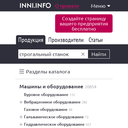
одукция и услуги
О проекте
Меню
inni.info
Создайте страницу
вашего предприятия
бесплатно
Продукция
Производители
177 839
Статьи
6 773
10 533
Найти
Разделы каталога
машины и оборудование
20854
буровое оборудование
112
вибрационное оборудование
282
газовое оборудование
84
гальваническое оборудование
72
гидравлическое оборудование
627