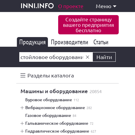
одукция и услуги
О проекте
Меню
inni.info
Создайте страницу
вашего предприятия
бесплатно
Продукция
Производители
177 835
Статьи
6 771
10 533
Найти
Разделы каталога
машины и оборудование
20854
буровое оборудование
112
вибрационное оборудование
282
газовое оборудование
84
гальваническое оборудование
72
гидравлическое оборудование
627