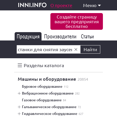
одукция и услуги
О проекте
Меню
inni.info
Создайте страницу
вашего предприятия
бесплатно
Продукция
Производители
177 835
Статьи
6 771
10 533
Найти
Разделы каталога
машины и оборудование
20854
буровое оборудование
112
вибрационное оборудование
282
газовое оборудование
84
гальваническое оборудование
72
гидравлическое оборудование
627