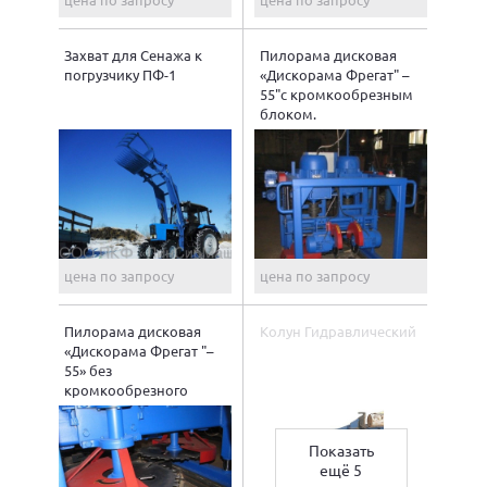
Захват для Сенажа к
Пилорама дисковая
погрузчику ПФ-1
«Дискорама Фрегат" –
55"с кромкообрезным
блоком.
цена по запросу
цена по запросу
Пилорама дисковая
Колун Гидравлический
«Дискорама Фрегат "–
55» без
кромкообрезного
блока.
Показать
ещё 5