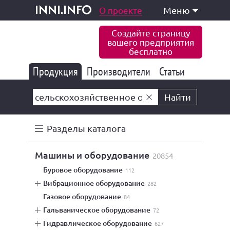
одукция и услуги
О проекте
Меню
inni.info
Создайте страницу
вашего предприятия
бесплатно
Продукция
Производители
177 847
Статьи
6 777
10 533
Найти
Разделы каталога
машины и оборудование
20854
буровое оборудование
112
вибрационное оборудование
282
газовое оборудование
84
гальваническое оборудование
72
гидравлическое оборудование
627