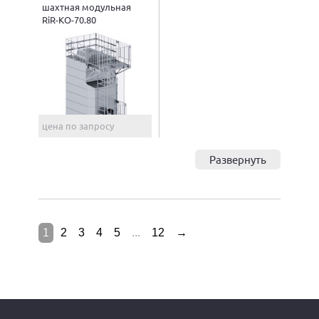
шахтная модульная
RiR-КО-70.80
цена по запросу
Развернуть
1
2
3
4
5
...
12
→