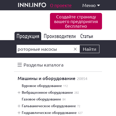
одукция и услуги
О проекте
Меню
inni.info
Создайте страницу
вашего предприятия
бесплатно
Продукция
Производители
177 832
Статьи
6 770
10 533
Найти
Разделы каталога
машины и оборудование
20854
буровое оборудование
112
вибрационное оборудование
282
газовое оборудование
84
гальваническое оборудование
72
гидравлическое оборудование
627