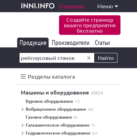
одукция и услуги
О проекте
Меню
inni.info
Создайте страницу
вашего предприятия
бесплатно
Продукция
Производители
177 843
Статьи
6 775
10 533
Найти
Разделы каталога
машины и оборудование
20854
буровое оборудование
112
вибрационное оборудование
282
газовое оборудование
84
гальваническое оборудование
72
гидравлическое оборудование
627