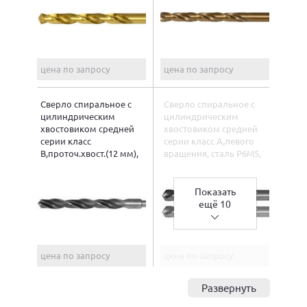
цена по запросу
цена по запросу
Сверло спиральное с
Сверло спиральное с
цилиндрическим
цилиндрическим
хвостовиком средней
хвостовиком средней
серии класс
серии класс А,левого
В,проточ.хвост.(12 мм),
вращения, сталь Р6М5,
сталь Р6М5, ГОСТ 10902
ГОСТ 10902
Показать
ещё 10
цена по запросу
цена по запросу
Развернуть