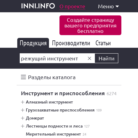
одукция и услуги
О проекте
Меню
inni.info
Создайте страницу
вашего предприятия
бесплатно
Продукция
Производители
177 847
Статьи
6 777
10 533
Найти
Разделы каталога
инструмент и приспособления
6274
алмазный инструмент
грузозахватные приспособления
109
домкрат
лестницы подмости и леса
127
мерительный инструмент
24