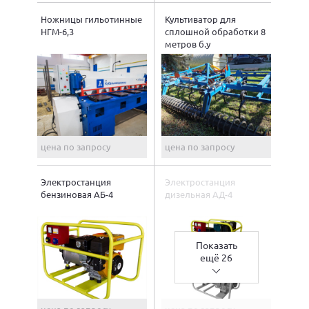
Ножницы гильотинные
Культиватор для
НГМ-6,3
сплошной обработки 8
метров б.у
цена по запросу
цена по запросу
Электростанция
Электростанция
бензиновая АБ-4
дизельная АД-4
Показать
ещё 26