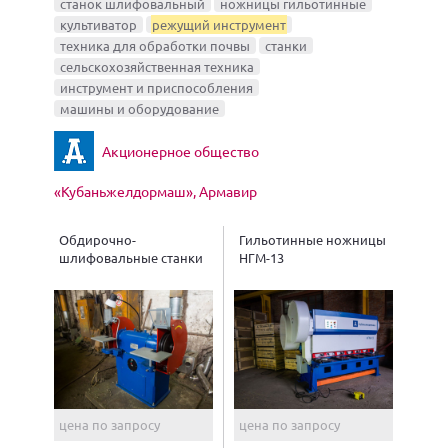
станок шлифовальный
ножницы гильотинные
культиватор
режущий инструмент
техника для обработки почвы
станки
сельскохозяйственная техника
инструмент и приспособления
машины и оборудование
Акционерное общество
«Кубаньжелдормаш», Армавир
Обдирочно-
Гильотинные ножницы
шлифовальные станки
НГМ-13
цена по запросу
цена по запросу