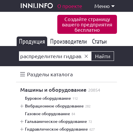
одукция и услуги
О проекте
Меню
inni.info
Создайте страницу
вашего предприятия
бесплатно
Продукция
Производители
177 847
Статьи
6 777
10 533
Найти
Разделы каталога
машины и оборудование
20854
буровое оборудование
112
вибрационное оборудование
282
газовое оборудование
84
гальваническое оборудование
72
гидравлическое оборудование
627