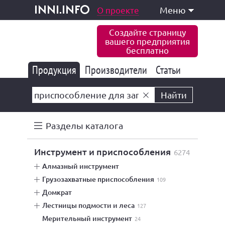
одукция и услуги
О проекте
Меню
inni.info
Создайте страницу
вашего предприятия
бесплатно
Продукция
Производители
177 847
Статьи
6 777
10 533
Найти
Разделы каталога
инструмент и приспособления
6274
алмазный инструмент
грузозахватные приспособления
109
домкрат
лестницы подмости и леса
127
мерительный инструмент
24