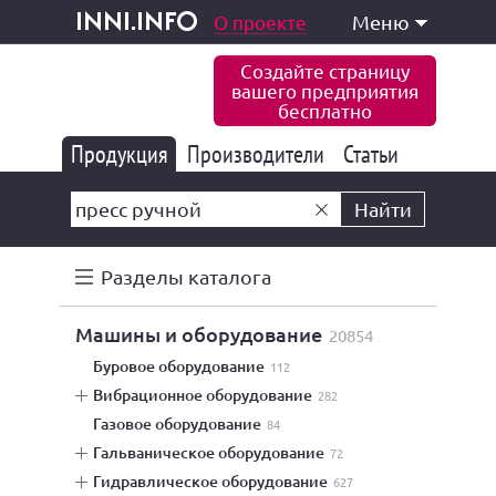
одукция и услуги
О проекте
Меню
inni.info
Создайте страницу
вашего предприятия
бесплатно
Продукция
Производители
177 835
Статьи
6 771
10 533
Найти
Разделы каталога
машины и оборудование
20854
буровое оборудование
112
вибрационное оборудование
282
газовое оборудование
84
гальваническое оборудование
72
гидравлическое оборудование
627