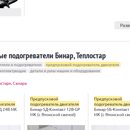
Разв
е подогреватели Бинар, Теплостар
ители и подогреватели
предпусковой подогреватель двигателя
омплектующие
детали и узлы машин и оборудования
стар», Самара
Предпусковой
Предпусковой
вигателя
подогреватель двигателя
подогреватель дв
Д 24В МК
Бинар-5Д-Компакт 12В-GP
Бинар-5Б-Компакт
МК (с Японской свечой)
МК (с Японской св