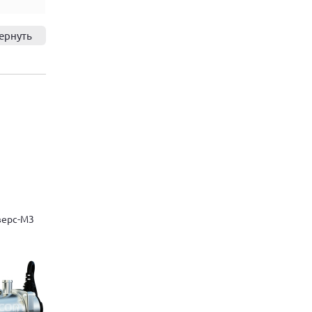
ернуть
верс-М3