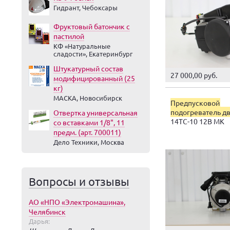
Гидрант, Чебоксары
Фруктовый батончик с
пастилой
КФ «Натуральные
сладости», Екатеринбург
Штукатурный состав
27 000,00 руб.
модифицированный (25
кг)
МАСКА, Новосибирск
Предпусковой
подогреватель д
Отвертка универсальная
14ТС-10 12В МК
со вставками 1/8", 11
предм. (арт. 700011)
Дело Техники, Москва
Вопросы и отзывы
АО «НПО «Электромашина»,
Челябинск
Дарья: