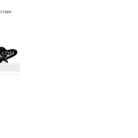
естар»