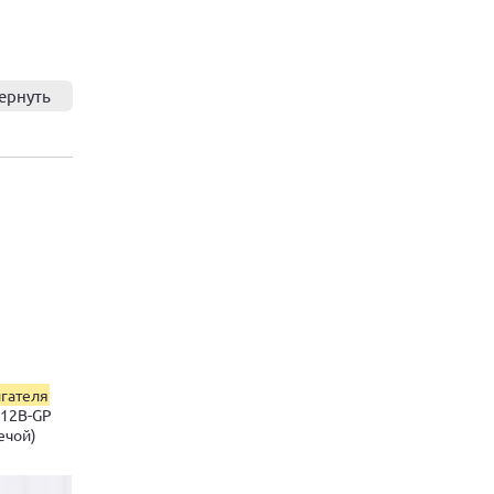
ернуть
игателя
 12В-GP
ечой)