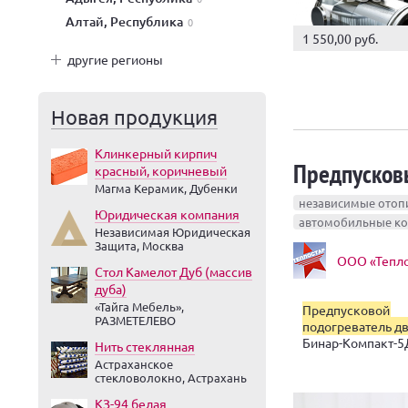
Алтай, Республика
0
1 550,00 руб.
другие регионы
Новая продукция
Клинкерный кирпич
Предпусковы
красный, коричневый
Магма Керамик, Дубенки
независимые отоп
Юридическая компания
автомобильные к
Независимая Юридическая
Защита, Москва
ООО «Тепло
Стол Камелот Дуб (массив
дуба)
«Тайга Мебель»,
Предпусковой
РАЗМЕТЕЛЕВО
подогреватель д
Бинар-Компакт-5
Нить стеклянная
Астраханское
стекловолокно, Астрахань
КЗ-94 белая