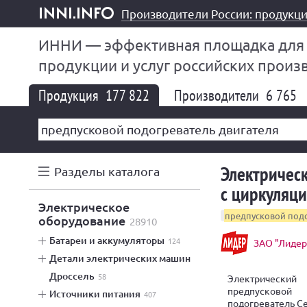
Производители России: продукци
inni.info
ИННИ — эффективная площадка для
продукции и услуг российских произ
Продукция
177 822
Производители
6 765
Электричес
Разделы каталога
с циркуляц
электрическое
предпусковой подо
оборудование
28910
батареи и аккумуляторы
124
ЗАО "Лидер
детали электрических машин
дроссель
58
Электрический
предпусковой
источники питания
407
подогреватель С