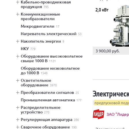
кабельно-проводниковая
кВт
продукция
795
коммуникационные
преобразователи
микродвигатели
17
нагреватель электрический
53
накопитель энергии
9
НКУ
779
3 900,00 руб.
оборудование высоковольтное
свыше 1000 В
1121
оборудование низковольтное
до 1000 В
1548
осветительное
оборудование
3970
Электричес
преобразователи сигналов
25
промышленная автоматика
177
предпусковой подо
распределительное
устройство
270
ЗАО "Лидер
регулирующая аппаратура
286
сварочное оборудование
190
Электрический