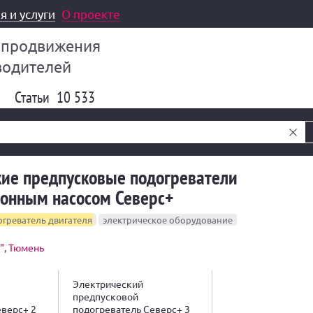
я и услуги
О проекте
 продвижения
водителей
Статьи
10 533
кие предпусковые подогреватели
ионным насосом Северс+
греватель двигателя
электрическое оборудование
", Тюмень
Электрический
предпусковой
еверс+ 2
подогреватель Северс+ 3