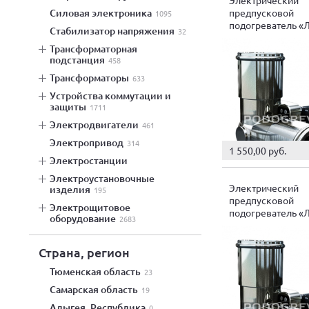
предпусковой
силовая электроника
1095
подогреватель «
стабилизатор напряжения
32
0,5 кВт
трансформаторная
подстанция
458
трансформаторы
633
устройства коммутации и
защиты
1711
электродвигатели
461
электропривод
314
1 550,00 руб.
электростанции
электроустановочные
Электрический
изделия
195
предпусковой
электрощитовое
подогреватель «
оборудование
2683
0,8 кВт
Страна, регион
Тюменская область
23
Самарская область
19
Адыгея, Республика
0