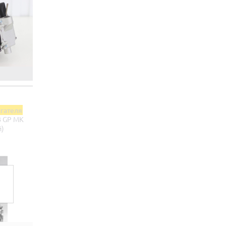
игателя
В GP МК
й)