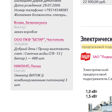
Шильцына Дарья Денисовна
22 900,00 руб.
Дата рождения: 29.07.2006
Номер телефона: +79514548085
Желаемая должность: слесарь...
Вэлан, Зеленокумск
Виктор:
заказ коробок
Электричес
ООО ПКФ "БЕТАР", Чистополь
ТАТЬЯНА:
предпусковой подо
Добрый день ! Прошу выставить
счет : Счетчик воды СГВ -15 (
ЗАО "Лидер
Бетар ) — 488 шт
НИИЭМП, Пенза
Электрический
Сергей:
предпусковой
Омметр ВИТОК (с
подогреватель С
комбинированным питанием) 3
шт