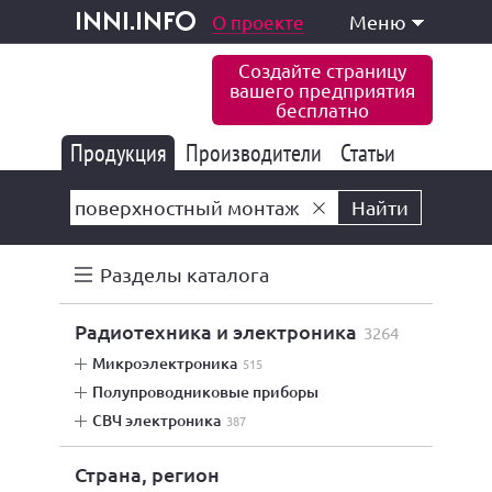
одукция и услуги
О проекте
Меню
inni.info
Создайте страницу
вашего предприятия
бесплатно
Продукция
Производители
177 847
Статьи
6 777
10 533
Найти
Разделы каталога
радиотехника и электроника
3264
микроэлектроника
515
полупроводниковые приборы
СВЧ электроника
387
Страна, регион