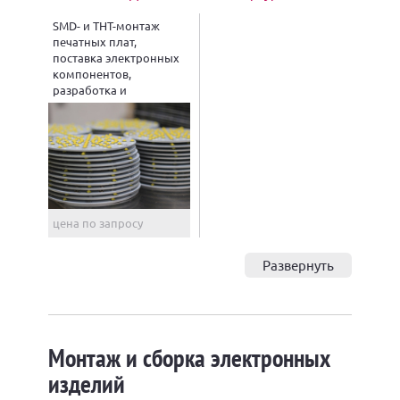
SMD- и THT-монтаж
печатных плат,
поставка электронных
компонентов,
разработка и
проектирование
электроники,
изготовление
трафарета
цена по запросу
Развернуть
Монтаж и сборка электронных
изделий