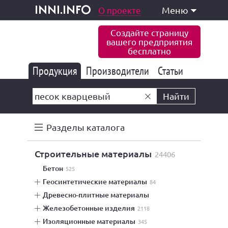
одукция и услуги
О проекте
Меню
inni.info
Создайте страницу
вашего предприятия
бесплатно
Продукция
Производители
177 847
Статьи
6 777
10 533
Найти
Разделы каталога
строительные материалы
24406
бетон
525
геосинтетические материалы
84
древесно-плитные материалы
железобетонные изделия
2118
изоляционные материалы
345