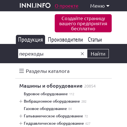
одукция и услуги
О проекте
Меню
inni.info
Создайте страницу
вашего предприятия
бесплатно
Продукция
Производители
177 824
Статьи
6 766
10 533
Найти
Разделы каталога
машины и оборудование
20854
буровое оборудование
112
вибрационное оборудование
282
газовое оборудование
84
гальваническое оборудование
72
гидравлическое оборудование
627