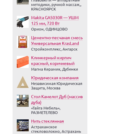
методики, ручной массаж,,
КРАСНОЯРСК
Makita GA5030R — УШМ
125 мм, 720 Вт
Орион, ОДИНЦОВО
Цементно-песчаная смесь
Универсальная KrasLand
Стройкомплекс, Ангарск
Клинкерный кирпич
красный, коричневый
Магма Керамик, Дубенки
Юридическая компания
Независимая Юридическая
Защита, Москва
Стол Камелот Дуб (массив
дуба)
«Тайга Мебель»,
РАЗМЕТЕЛЕВО
Нить стеклянная
Астраханское
стекловолокно, Астрахань