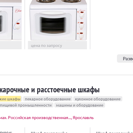
цена по запросу
Разв
 жарочные и расстоечные шкафы
ские шкафы
пекарное оборудование
кухонное оборудование
я пищевой промышленности
машины и оборудование
а». Российская производственная..., Ярославль
PI804i
Шкаф пекарский с
Шкаф пекарский с