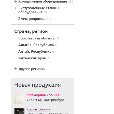
холодильное оборудование
130
экструзионные станки и
оборудование
59
электропривод
115
Страна, регион
Ярославская область
13
Адыгея, Республика
0
Алтай, Республика
0
Алтайский край
0
другие регионы
Новая продукция
Мраморная крошка
УралЗСМ, Екатеринбург
Косметология
ГлавБьюти — аппаратные