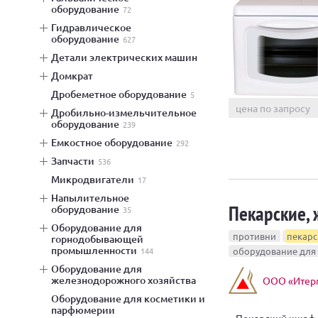
оборудование
72
гидравлическое
оборудование
627
детали электрических машин
домкрат
дробеметное оборудование
5
цена по запросу
дробильно-измельчительное
оборудование
239
емкостное оборудование
292
запчасти
536
микродвигатели
17
напылительное
Пекарские,
оборудование
35
оборудование для
противни
пекар
горнодобывающей
промышленности
144
оборудование дл
оборудование для
железнодорожного хозяйства
ООО «Итерм
оборудование для косметики и
парфюмерии
Пекарский шкаф 