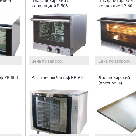
конвекцией PI503
конвекцией PI604
цена по запросу
цена по запросу
ф PR 808
Расстоечный шкаф PR 910
Лист пекарский
(противень)