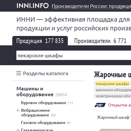
Производители России: продукци
inni.info
ИННИ — эффективная площадка для
продукции и услуг российских произ
Продукция
177 835
Производители
6 771
Жарочные 
Разделы каталога
пекарские шкафы
машины и
кухонное оборудо
оборудование
20854
электрическое об
буровое оборудование
112
Открытое а
вибрационное
оборудование
282
Жарочный шкаф 
газовое оборудование
84
гальваническое