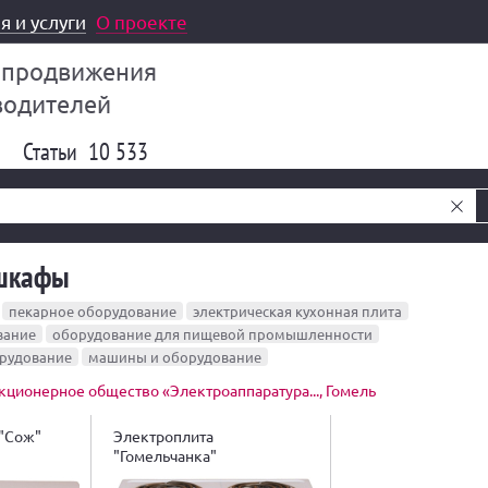
я и услуги
О проекте
 продвижения
водителей
Статьи
10 533
шкафы
пекарное оборудование
электрическая кухонная плита
вание
оборудование для пищевой промышленности
орудование
машины и оборудование
кционерное общество «Электроаппаратура..., Гомель
"Сож"
Электроплита
"Гомельчанка"