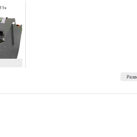
11»
Разв