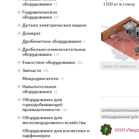
1500 кг в смену
оборудование
72
гидравлическое
оборудование
627
детали электрических машин
домкрат
дробеметное оборудование
5
дробильно-измельчительное
оборудование
239
емкостное оборудование
292
цена по запросу
запчасти
536
микродвигатели
17
напылительное
оборудование
35
оборудование для
горнодобывающей
промышленности
144
хлеборезательны
оборудование дл
оборудование для
железнодорожного хозяйства
ООО «Тверс
оборудование для косметики и
парфюмерии