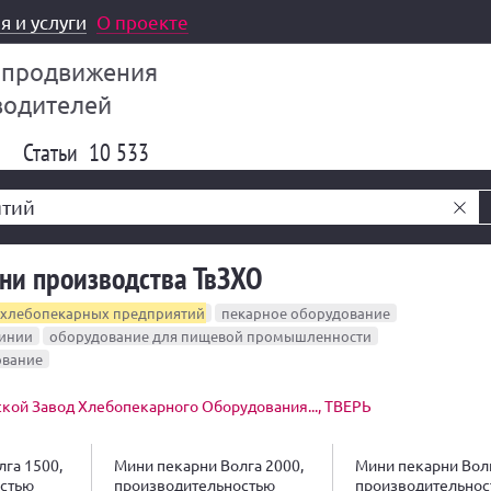
я и услуги
О проекте
 продвижения
водителей
Статьи
10 533
ни производства ТвЗХО
 хлебопекарных предприятий
пекарное оборудование
линии
оборудование для пищевой промышленности
ование
кой Завод Хлебопекарного Оборудования..., ТВЕРЬ
га 1500,
Мини пекарни Волга 2000,
Мини пекарни Волг
остью
производительностью
производительнос