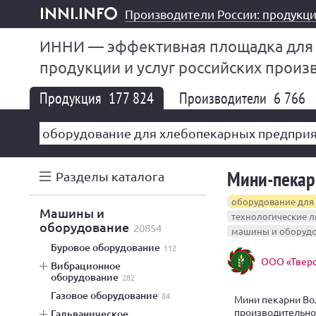
Производители России: продукци
inni.info
ИННИ — эффективная площадка для
продукции и услуг российских произ
Продукция
177 824
Производители
6 766
Мини-пекар
Разделы каталога
оборудование для
машины и
технологические 
оборудование
20854
машины и оборуд
буровое оборудование
112
ООО «Тверс
вибрационное
оборудование
282
газовое оборудование
84
Мини пекарни Вол
производительн
гальваническое