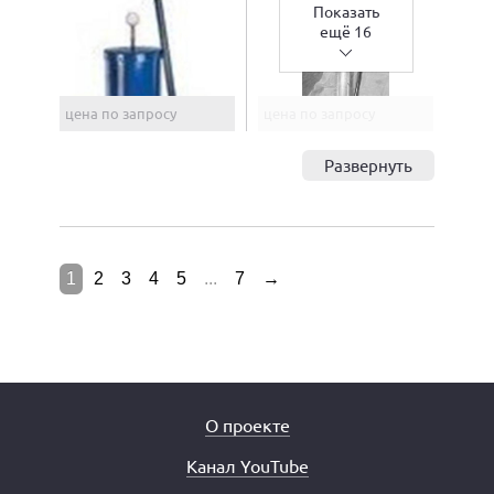
Показать
ещё 16
цена по запросу
цена по запросу
Развернуть
1
2
3
4
5
...
7
→
О проекте
Канал YouTube