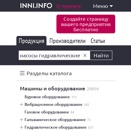
одукция и услуги
О проекте
Меню
inni.info
Создайте страницу
вашего предприятия
бесплатно
Продукция
Производители
177 849
Статьи
6 778
10 535
Найти
Разделы каталога
машины и оборудование
20854
буровое оборудование
112
вибрационное оборудование
282
газовое оборудование
84
гальваническое оборудование
72
гидравлическое оборудование
627