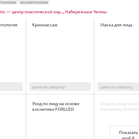
етология
косметология
inic — центр пластической хир..., Набережные Челны
етология
Криомассаж
Маска для лица
цена по запросу
цена по запросу
Уход по лицу на основе
Уход по лицу на о
косметики FORLLED
косметики GUINO
Показать
ещё 4