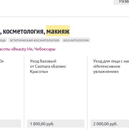
Разв
, косметология,
макияж
ица
эстетическая косметология
косметология
асоты «Beauty M», Чебоксары
0»
Уход базовый
Уход для лица с н
от Casmara «Баланс
«Интенсивное
Красоты»
увлажнение»
1 800,00 руб.
2 000,00 руб.