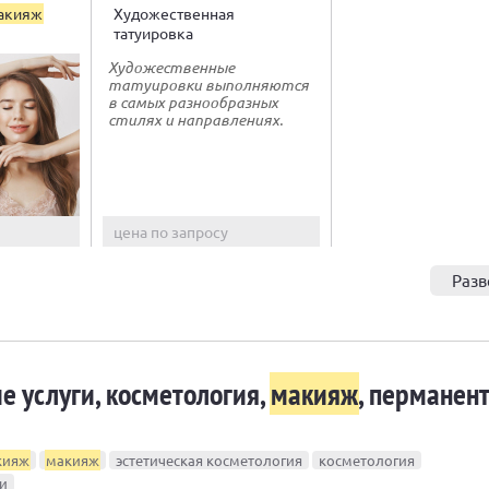
акияж
Художественная
татуировка
Художественные
татуировки выполняются
в самых разнообразных
стилях и направлениях.
цена по запросу
Разв
 услуги, косметология,
макияж
, перманен
кияж
макияж
эстетическая косметология
косметология
и