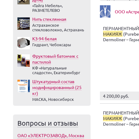
«Тайга Мебель»,
РАЗМЕТЕЛЕВО
ООО «Астре
Нить стеклянная
Астраханское
ПЕРМАНЕНТНЫЙ
стекловолокно, Астрахань
МАКИЯЖ
(Purebe
КЗ-94 белая
Dermoliner – Гер
Гидрант, Чебоксары
Фруктовый батончик с
пастилой
КФ «Натуральные
сладости», Екатеринбург
Штукатурный состав
модифицированный (25
кг)
4 200,00 руб.
МАСКА, Новосибирск
ПЕРМАНЕНТНЫЙ
МАКИЯЖ
(Purebe
Вопросы и отзывы
Dermoliner – Гер
ОАО «ЭЛЕКТРОЗАВОД», Москва