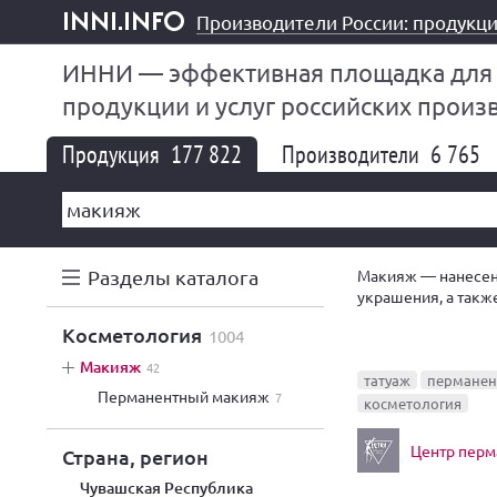
Производители России: продукци
inni.info
ИННИ — эффективная площадка для
продукции и услуг российских произ
Продукция
177 822
Производители
6 765
Разделы каталога
Макияж — нанесени
украшения, а так
разновидностью гр
косметология
1004
макияж
42
татуаж
пермане
перманентный макияж
7
косметология
Центр перм
Страна, регион
Чувашская Республика