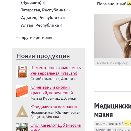
(Чувашия)
61
Перманентный
м
Татарстан, Республика
19
Адыгея, Республика
0
Алтай, Республика
0
другие регионы
Новая продукция
цена по запросу
Цементно-песчаная смесь
Универсальная KrasLand
Стройкомплекс, Ангарск
Клинкерный кирпич
красный, коричневый
Магма Керамик, Дубенки
Медицинские
Юридическая компания
макия
Независимая Юридическая
Защита, Москва
перманентный
ма
Стол Камелот Дуб (массив
медицинские услуг
дуба)