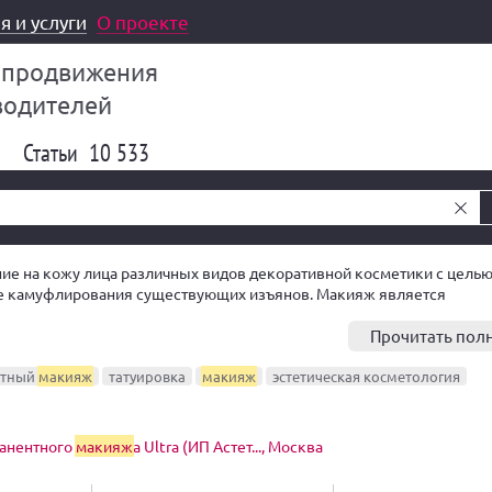
я и услуги
О проекте
 продвижения
водителей
Статьи
10 533
е на кожу лица различных видов декоративной косметики с цель
же камуфлирования существующих изъянов. Макияж является
има. Специалист по макияжу — визажист.
Прочитать пол
нтный
макияж
татуировка
макияж
эстетическая косметология
анентного
макияж
а Ultra (ИП Астет..., Москва