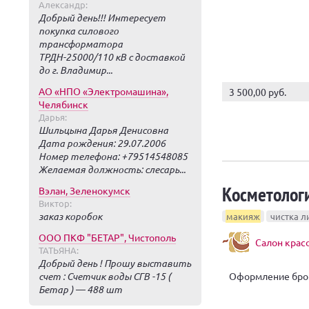
Александр:
Добрый день!!! Интересует
покупка силового
трансформатора
ТРДН-25000/110 кВ с доставкой
до г. Владимир...
АО «НПО «Электромашина»,
3 500,00 руб.
Челябинск
Дарья:
Шильцына Дарья Денисовна
Дата рождения: 29.07.2006
Номер телефона: +79514548085
Желаемая должность: слесарь...
Косметологи
Вэлан, Зеленокумск
Виктор:
заказ коробок
макияж
чистка л
ООО ПКФ "БЕТАР", Чистополь
Салон красо
ТАТЬЯНА:
Добрый день ! Прошу выставить
Оформление бро
счет : Счетчик воды СГВ -15 (
Бетар ) — 488 шт