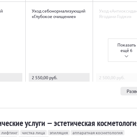
ий
Уход себонормализующий
Уход «Антиоксида
«Глубокое очищение»
Ягодами Годжи»
Показать
ещё 6
2 550,00 руб.
2 500,00 руб.
Разв
ческие услуги — эстетическая косметологи
лифтинг
чистка лица
эпиляция
аппаратная косметология