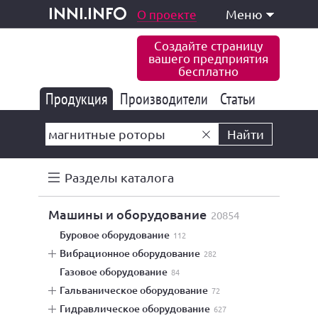
одукция и услуги
О проекте
Меню
inni.info
Создайте страницу
вашего предприятия
бесплатно
Продукция
Производители
177 826
Статьи
6 767
10 533
Найти
Разделы каталога
машины и оборудование
20854
буровое оборудование
112
вибрационное оборудование
282
газовое оборудование
84
гальваническое оборудование
72
гидравлическое оборудование
627