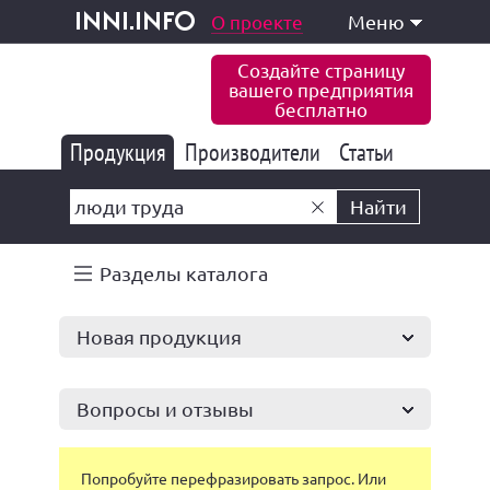
одукция и услуги
О проекте
Меню
inni.info
Создайте страницу
вашего предприятия
бесплатно
Продукция
Производители
177 843
Статьи
6 775
10 533
Найти
Разделы каталога
Новая продукция
Вопросы и отзывы
Попробуйте перефразировать запрос. Или