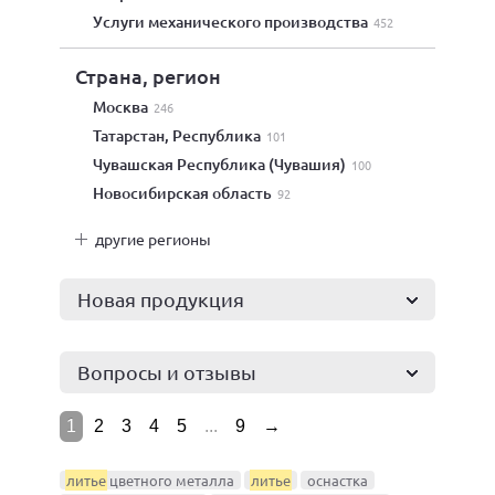
услуги механического производства
452
Страна, регион
Москва
246
Татарстан, Республика
101
Чувашская Республика (Чувашия)
100
Новосибирская область
92
другие регионы
Новая продукция
Вопросы и отзывы
1
2
3
4
5
...
9
→
литье
цветного металла
литье
оснастка