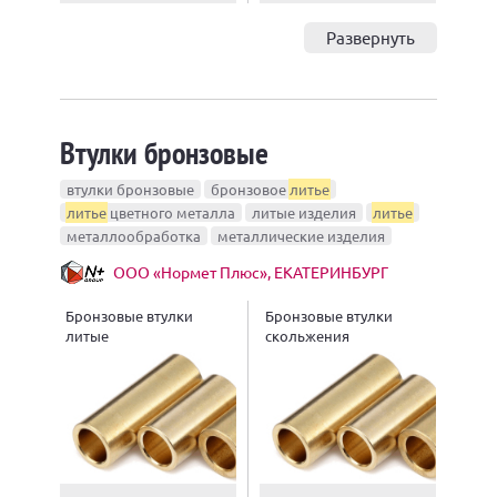
Развернуть
Втулки бронзовые
втулки бронзовые
бронзовое
литье
литье
цветного металла
литые изделия
литье
металлообработка
металлические изделия
ООО «Нормет Плюс», ЕКАТЕРИНБУРГ
Бронзовые втулки
Бронзовые втулки
литые
скольжения