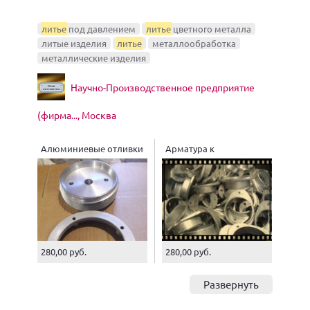
литье
под давлением
литье
цветного металла
литые изделия
литье
металлообработка
металлические изделия
Научно-Производственное предприятие
(фирма..., Москва
Алюминиевые отливки
Арматура к
изоляторам
280,00 руб.
280,00 руб.
Развернуть