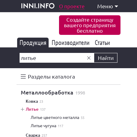
одукция и услуги
О проекте
Меню
inni.info
Создайте страницу
вашего предприятия
бесплатно
Продукция
Производители
177 849
Статьи
6 778
10 535
Найти
Разделы каталога
металлообработка
1998
ковка
23
литье
137
литье цветного металла
55
литье чугуна
117
сварка
257