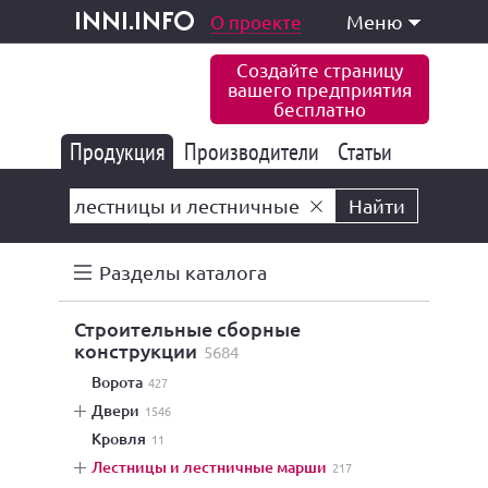
одукция и услуги
О проекте
Меню
inni.info
Создайте страницу
вашего предприятия
бесплатно
Продукция
Производители
177 847
Статьи
6 777
10 533
Найти
Разделы каталога
строительные сборные
конструкции
5684
ворота
427
двери
1546
кровля
11
лестницы и лестничные марши
217