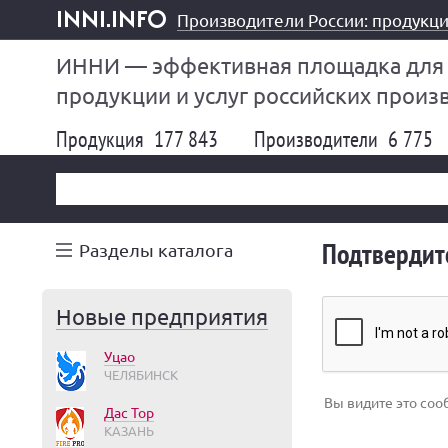
Производители России: продукци
inni.info
ИННИ — эффективная площадка для
продукции и услуг российских произ
Продукция
177 843
Производители
6 775
Подтвердите
Разделы каталога
Новые предприятия
Уцао
ЧЕЛЯБИНСК
Вы видите это соо
Дас Тор
КАЗАНЬ