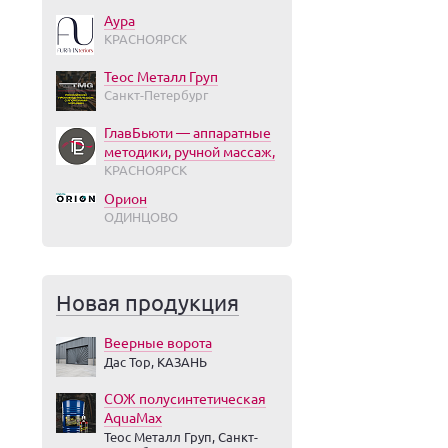
Аура
КРАСНОЯРСК
Теос Металл Груп
Санкт-Петербург
ГлавБьюти — аппаратные
методики, ручной массаж,
КРАСНОЯРСК
Орион
ОДИНЦОВО
Новая продукция
Веерные ворота
Дас Тор, КАЗАНЬ
СОЖ полусинтетическая
AquaMax
Теос Металл Груп, Санкт-