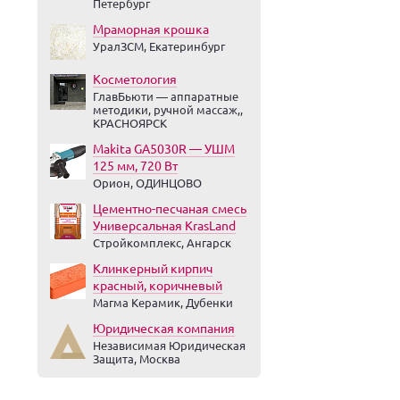
Петербург
Мраморная крошка
УралЗСМ, Екатеринбург
Косметология
ГлавБьюти — аппаратные
методики, ручной массаж,,
КРАСНОЯРСК
Makita GA5030R — УШМ
125 мм, 720 Вт
Орион, ОДИНЦОВО
Цементно-песчаная смесь
Универсальная KrasLand
Стройкомплекс, Ангарск
Клинкерный кирпич
красный, коричневый
Магма Керамик, Дубенки
Юридическая компания
Независимая Юридическая
Защита, Москва