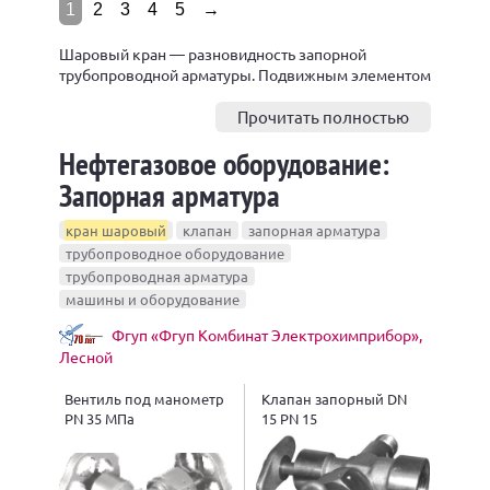
1
2
3
4
5
→
Шаровый кран — разновидность запорной
трубопроводной арматуры. Подвижным элементом
(затвором) таких кранов служит пробка
сферической формы — шар, по оси которой
Прочитать полностью
выполнено сквозное круглое отверстие для
Нефтегазовое оборудование:
прохода среды. Диаметр отверстия чаще всего
соответствует внутреннему диаметру
Запорная арматура
трубопровода, на который устанавливается кран,
называющийся в этом случае полнопроходным.
кран шаровый
клапан
запорная арматура
трубопроводное оборудование
трубопроводная арматура
машины и оборудование
Фгуп «Фгуп Комбинат Электрохимприбор»,
Лесной
Вентиль под манометр
Клапан запорный DN
PN 35 МПа
15 PN 15