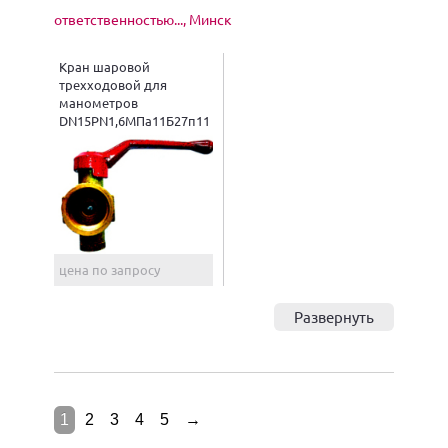
ответственностью..., Минск
Кран шаровой
трехходовой для
манометров
DN15PN1,6МПа11Б27п11
цена по запросу
Развернуть
1
2
3
4
5
→