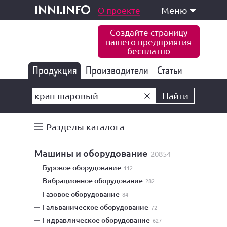
одукция и услуги
О проекте
Меню
inni.info
Создайте страницу
вашего предприятия
бесплатно
Продукция
Производители
177 847
Статьи
6 777
10 533
Найти
Разделы каталога
машины и оборудование
20854
буровое оборудование
112
вибрационное оборудование
282
газовое оборудование
84
гальваническое оборудование
72
гидравлическое оборудование
627