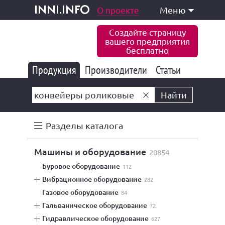
одукция и услуги
О проекте
Меню
inni.info
Создайте страницу
вашего предприятия
бесплатно
Продукция
Производители
177 847
Статьи
6 777
10 533
Найти
Разделы каталога
машины и оборудование
20854
буровое оборудование
112
вибрационное оборудование
282
газовое оборудование
84
гальваническое оборудование
72
гидравлическое оборудование
627