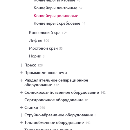
43
конвейеры ленточные
57
конвейеры роликовые
конвейеры скребковые
14
консольный кран
21
лифты
300
мостовой кран
53
нории
8
пресс
128
промышленные печи
разделительное сепарационное
оборудование
172
сельскохозяйственное оборудование
142
сортировочное оборудование
81
станки
920
струйно-абразивное оборудование
8
теплообменное оборудование
142
технологические линии