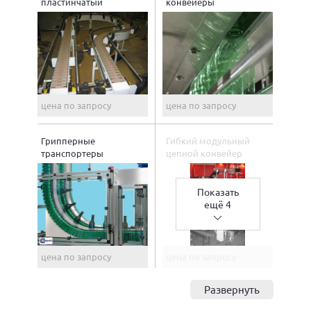
пластинчатый
конвейеры
цена по запросу
цена по запросу
Грипперные
Гибкий модульный
транспортеры
цепной конвейер
Показать
ещё 4
цена по запросу
цена по запросу
Развернуть