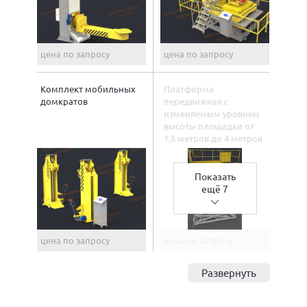
цена по запросу
цена по запросу
Комплект мобильных
Платформа
домкратов
передвижная с
изменяемым уровнем
высоты площадки от
1,5 метров до 4 метров
Показать
ещё 7
цена по запросу
цена по запросу
Развернуть