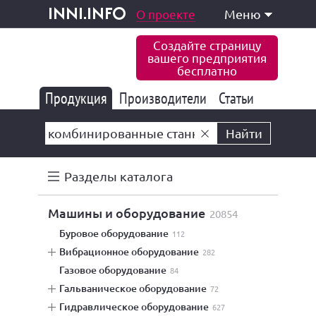
одукция и услуги
О проекте
Меню
inni.info
Создайте страницу
вашего предприятия
бесплатно
Продукция
Производители
177 834
Статьи
6 771
10 533
Найти
Разделы каталога
машины и оборудование
20854
буровое оборудование
112
вибрационное оборудование
282
газовое оборудование
84
гальваническое оборудование
72
гидравлическое оборудование
627