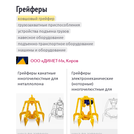
Грейферы
ковшовый грейфер
грузозахватные приспособления
устройства подъема грузов
навесное оборудование
подъемно-транспортное оборудование
машины и оборудование
ООО «ДИМЕТ-М», Киров
Грейферы канатные
Грейферы
многочелюстные для
электромеханические
металлолома
(моторные)
многочелюстные для
металлолома
цена по запросу
цена по запросу