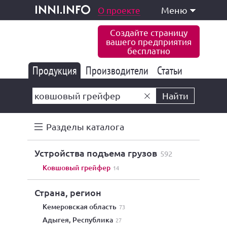
одукция и услуги
О проекте
Меню
inni.info
Создайте страницу
вашего предприятия
бесплатно
Продукция
Производители
177 843
Статьи
6 775
10 533
Найти
Разделы каталога
устройства подъема грузов
592
ковшовый грейфер
14
Страна, регион
Кемеровская область
73
Адыгея, Республика
27