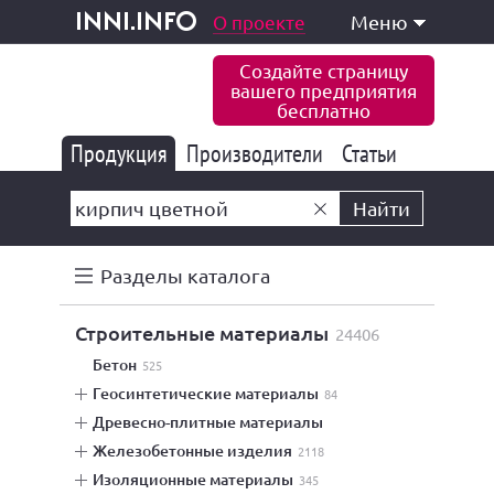
одукция и услуги
О проекте
Меню
inni.info
Создайте страницу
вашего предприятия
бесплатно
Продукция
Производители
177 839
Статьи
6 773
10 533
Найти
Разделы каталога
строительные материалы
24406
бетон
525
геосинтетические материалы
84
древесно-плитные материалы
железобетонные изделия
2118
изоляционные материалы
345