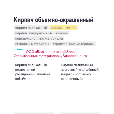
Кирпич объемно-окрашенный
кирпич силикатный
кирпич цветной
кирпич облицовочный
кирпич
конструкционные материалы
стеновые материалы
строительные материалы
ООО «Благовещенский Завод
Строительных Материалов..., Благовещенск
Кирпич силикатный
Кирпич силикатный
полнотелый
пустотный утолщённый
утолщённый лицевой
лицевой (объёмно
(объёмно
окрашенный)
окрашенный)