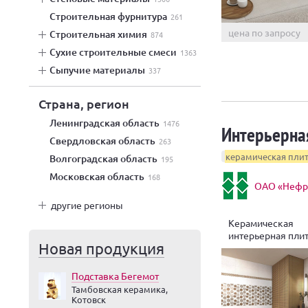
строительная фурнитура
261
цена по запросу
строительная химия
874
сухие строительные смеси
1363
сыпучие материалы
337
Страна, регион
Ленинградская область
1476
Интерьерна
Свердловская область
263
керамическая пли
Волгоградская область
195
Московская область
168
ОАО «Нефри
другие регионы
Керамическая
интерьерная пли
Новая продукция
Айвенго
Подставка Бегемот
Тамбовская керамика,
Котовск