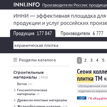
Производители России: продукци
inni.info
ИННИ — эффективная площадка для
продукции и услуг российских произ
Продукция
177 847
Производители
6 777
Разделы каталога
1
2
3
4
5
Серия колл
строительные
плитка
ТМ «
материалы
24406
бетон
525
облицовочная пли
геосинтетические
изделия из керами
материалы
84
ГК «КераМи
древесно-плитные материалы
железобетонные изделия
2118