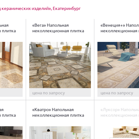
 керамических изделий», Екатеринбург
ьная
«Вега» Напольная
«Венеция+» Напол
 плитка
неколлекционная плитка
неколлекционная 
цена по запросу
цена по запросу
ая
«Кватро» Напольная
«Луксор» Напольн
 плитка
неколлекционная плитка
неколлекционная 