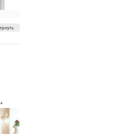
ернуть
ка