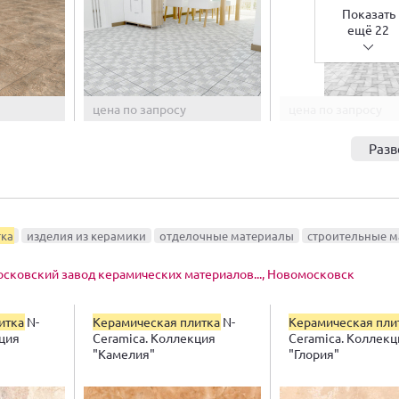
Показать
ещё 22
цена по запросу
цена по запросу
Разв
тка
изделия из керамики
отделочные материалы
строительные 
сковский завод керамических материалов..., Новомосковск
итка
N-
Керамическая плитка
N-
Керамическая пли
кция
Ceramica. Коллекция
Ceramica. Коллекц
"Камелия"
"Глория"