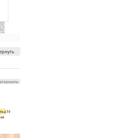
ернуть
материалы
тка
N-
ия