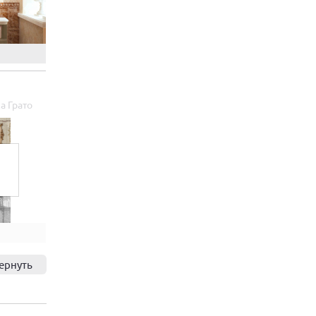
а Грато
ернуть