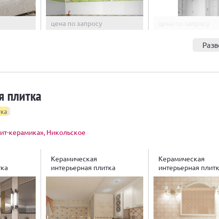
цена по запросу
цена по запросу
Разв
я плитка
тка
т-керамика», Никольское
Керамическая
Керамическая
тка
интерьерная плитка
интерьерная плит
Апеннины
Бельведер