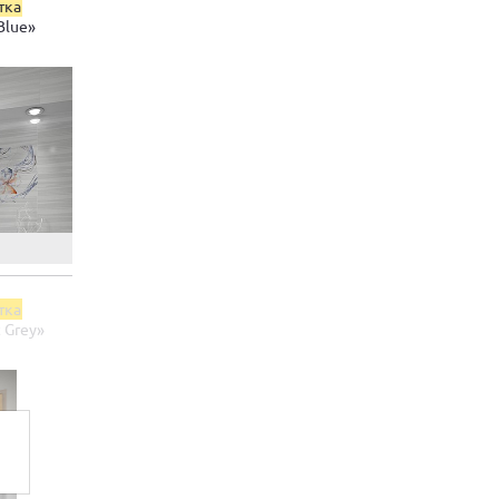
тка
Blue»
тка
 Grey»