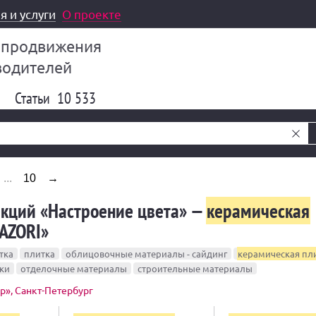
я и услуги
О проекте
 продвижения
водителей
Статьи
10 533
...
10
→
екций «Настроение цвета» —
керамическая
AZORI»
тка
плитка
облицовочные материалы - сайдинг
керамическая пл
ки
отделочные материалы
строительные материалы
р», Санкт-Петербург