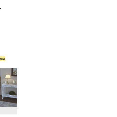
-
тка