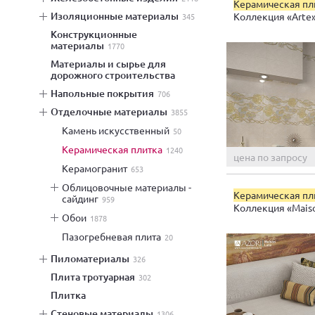
Керамическая пл
изоляционные материалы
Коллекция «Arte
345
конструкционные
материалы
1770
материалы и сырье для
дорожного строительства
напольные покрытия
706
отделочные материалы
3855
камень искусственный
50
керамическая плитка
1240
цена по запросу
керамогранит
653
облицовочные материалы -
Керамическая пл
сайдинг
959
Коллекция «Maiso
обои
1878
пазогребневая плита
20
пиломатериалы
326
плита тротуарная
302
плитка
стеновые материалы
1306