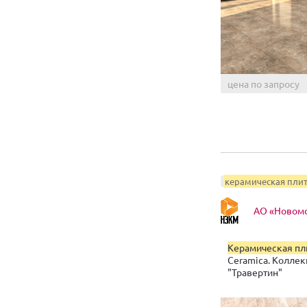
цена по запросу
керамическая пли
АО «Новомо
Керамическая пл
Ceramica. Колле
"Травертин"