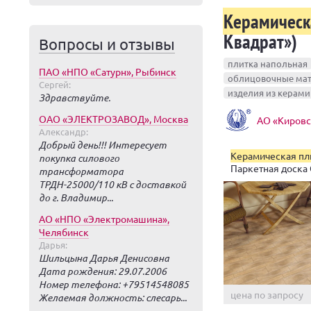
Керамическ
Квадрат»)
Вопросы и отзывы
плитка напольная
ПАО «НПО «Сатурн», Рыбинск
облицовочные мат
Сергей:
изделия из керами
Здравствуйте.
ОАО «ЭЛЕКТРОЗАВОД», Москва
АО «Кировс
Александр:
Добрый день!!! Интересует
Керамическая пл
покупка силового
Паркетная доска 
трансформатора
ТРДН-25000/110 кВ с доставкой
до г. Владимир...
АО «НПО «Электромашина»,
Челябинск
Дарья:
Шильцына Дарья Денисовна
Дата рождения: 29.07.2006
Номер телефона: +79514548085
цена по запросу
Желаемая должность: слесарь...