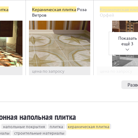
итка
Керамическая плитка
Роза
Керамическая пли
Ветров
Орфей
Показать
ещё 3
цена по запросу
цена по запросу
Разв
онная напольная плитка
напольные покрытия
плитка
керамическая плитка
риалы
строительные материалы