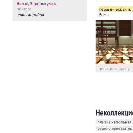
Вэлан, Зеленокумск
Керамическая пл
Виктор:
Рома
заказ коробок
цена по запросу
Неколлекци
плитка напольная
отделочные мате