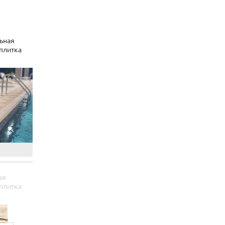
ьная
плитка
ая
плитка