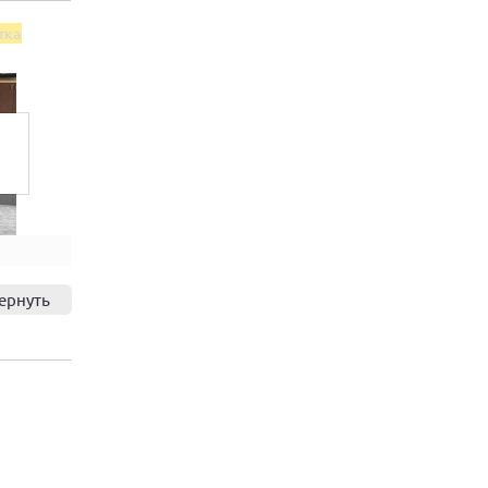
тка
ернуть