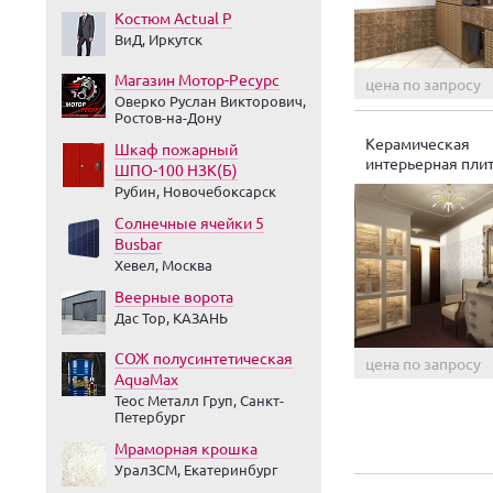
Костюм Actual Р
ВиД, Иркутск
Магазин Мотор-Ресурс
цена по запросу
Оверко Руслан Викторович,
Ростов-на-Дону
Керамическая
Шкаф пожарный
интерьерная пли
ШПО-100 НЗК(Б)
Ваниль
Рубин, Новочебоксарск
Солнечные ячейки 5
Busbar
Хевел, Москва
Веерные ворота
Дас Тор, КАЗАНЬ
СОЖ полусинтетическая
цена по запросу
AquaMax
Теос Металл Груп, Санкт-
Петербург
Мраморная крошка
УралЗСМ, Екатеринбург