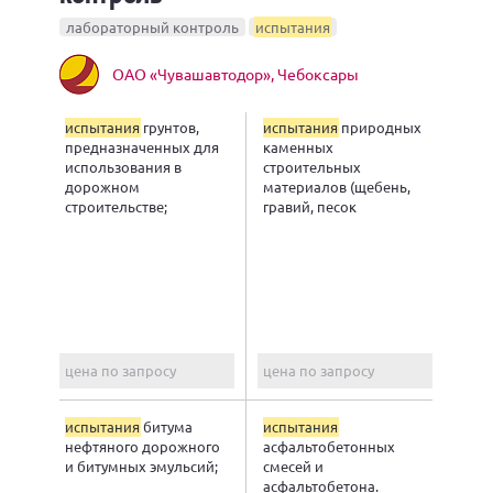
лабораторный контроль
испытания
ОАО «Чувашавтодор», Чебоксары
испытания
грунтов,
испытания
природных
предназначенных для
каменных
использования в
строительных
дорожном
материалов (щебень,
строительстве;
гравий, песок
природный, песок из
отсевов дробления,
минер
цена по запросу
цена по запросу
испытания
битума
испытания
нефтяного дорожного
асфальтобетонных
и битумных эмульсий;
смесей и
асфальтобетона.