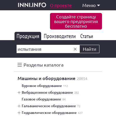
одукция и услуги
О проекте
Меню
inni.info
Создайте страницу
вашего предприятия
бесплатно
Продукция
Производители
177 835
Статьи
6 771
10 533
Найти
Разделы каталога
машины и оборудование
20854
буровое оборудование
112
вибрационное оборудование
282
газовое оборудование
84
гальваническое оборудование
72
гидравлическое оборудование
627