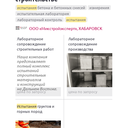
испытания
бетона и бетонных смесей
измерения
испытательная лаборатория
лабораторный контроль
испытания
ООО «Микстройэксперт», ХАБАРОВСК
Лабораторное
Лабораторное
сопровождение
сопровождение
строительных работ
производства
бетонных смесей
Наша компания
представляет
полный комплекс
испытаний
строительных
материалов
и конструкций
на Дальнем Востоке.
цена по запросу
цена по запросу
Испытания
грунтов и
горных пород