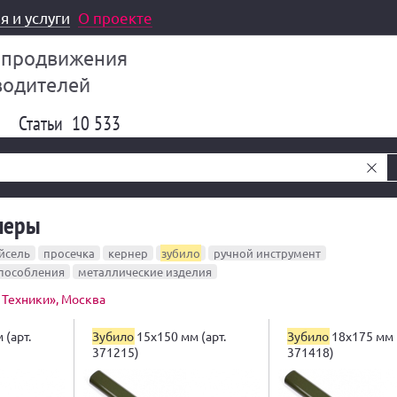
я и услуги
О проекте
 продвижения
водителей
Статьи
10 533
рнеры
йсель
просечка
кернер
зубило
ручной инструмент
способления
металлические изделия
Техники», Москва
 (арт.
Зубило
15х150 мм (арт.
Зубило
18х175 мм (
371215)
371418)