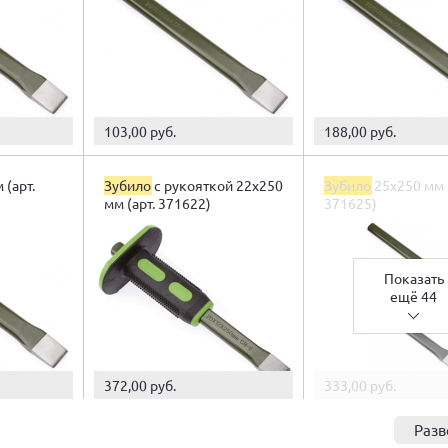
103,00 руб.
188,00 руб.
 (арт.
Зубило
с рукояткой 22х250
Зубило
25х250 мм (
мм (арт. 371622)
371625)
Показать
ещё 44
372,00 руб.
333,00 руб.
Разв