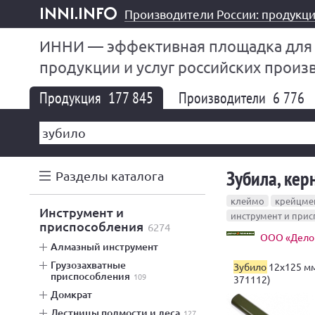
Производители России: продукци
inni.info
ИННИ — эффективная площадка для
продукции и услуг российских произ
Продукция
177 845
Производители
6 776
Зубила, ке
Разделы каталога
клеймо
крейцме
инструмент и
инструмент и при
приспособления
6274
ООО «Дело 
алмазный инструмент
грузозахватные
Зубило
12х125 мм
приспособления
109
371112)
домкрат
лестницы подмости и леса
127