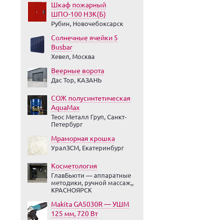
Шкаф пожарный
ШПО-100 НЗК(Б)
Рубин, Новочебоксарск
Солнечные ячейки 5
Busbar
Хевел, Москва
Веерные ворота
Дас Тор, КАЗАНЬ
СОЖ полусинтетическая
AquaMax
Теос Металл Груп, Санкт-
Петербург
Мраморная крошка
УралЗСМ, Екатеринбург
Косметология
ГлавБьюти — аппаратные
методики, ручной массаж,,
КРАСНОЯРСК
Makita GA5030R — УШМ
125 мм, 720 Вт