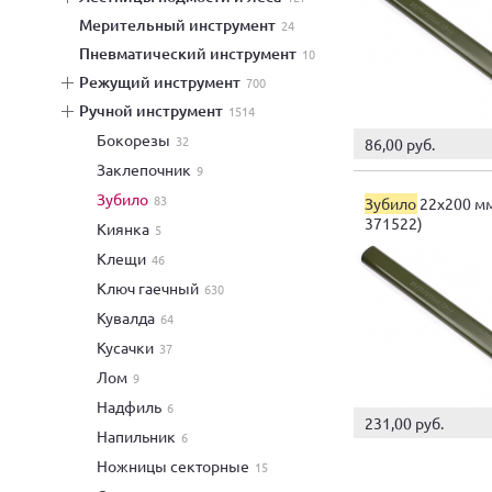
мерительный инструмент
24
пневматический инструмент
10
режущий инструмент
700
ручной инструмент
1514
бокорезы
32
86,00 руб.
заклепочник
9
зубило
83
Зубило
22х200 мм
371522)
киянка
5
клещи
46
ключ гаечный
630
кувалда
64
кусачки
37
лом
9
надфиль
6
231,00 руб.
напильник
6
ножницы секторные
15