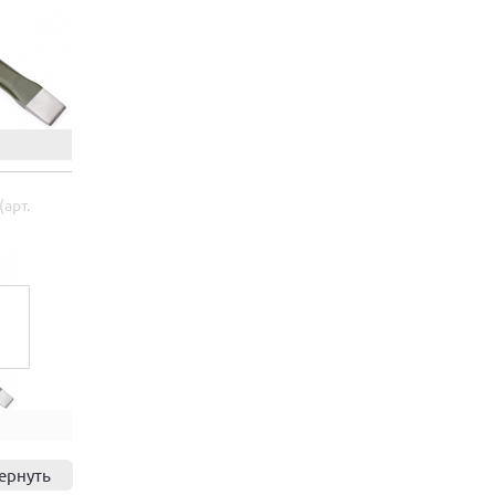
арт.
ернуть